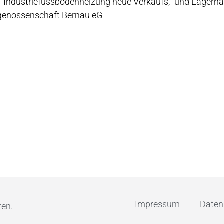
,- Industriefussbodenheizung neue Verkaufs,- und Lagerhal
genossenschaft Bernau eG
Impressum
Daten
ten.